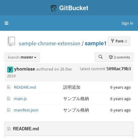
GitBucket
Sign in
Toggle
navigation
Fork
: 0
sample-chrome-extension
/
sample1
branch:
master
2 commits
latest commit
yhornisse
authored
on 26 Dec
5898ac79b3
2019
README.md
説明追加
6 years ago
main.js
サンプル格納
6 years ago
manifest.json
サンプル格納
6 years ago
README.md