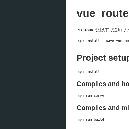
vue_route
vue-routerは以下で追加
npm install 
--
save vue
-
ro
Project setu
npm install
Compiles and ho
npm run serve
Compiles and min
npm run build