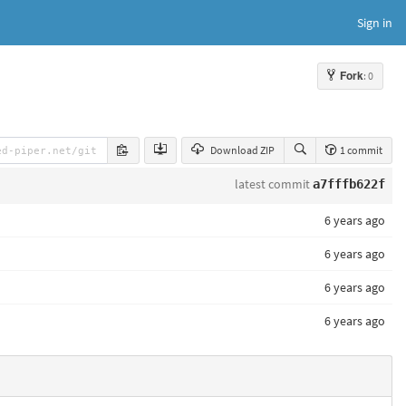
Sign in
Fork
: 0
Download ZIP
1 commit
latest commit
a7fffb622f
6 years ago
6 years ago
6 years ago
6 years ago