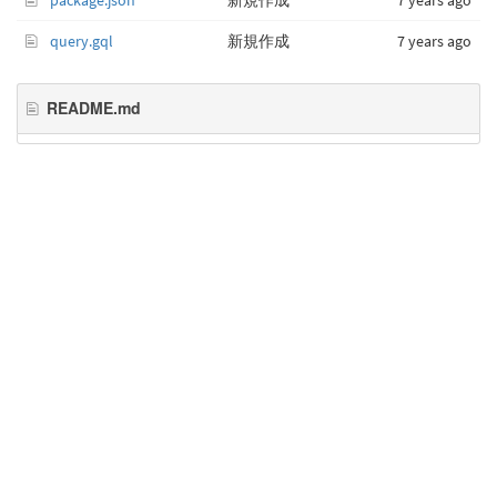
package.json
新規作成
7 years ago
query.gql
新規作成
7 years ago
README.md