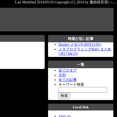
Last Modified 2014/05/16 Copyright (C) 2014 by 魔術師見習い-_-.
時期が近い記事
Docker メモ(2)(2019/11/01)
メタプログラミングRuby まとめ
(2017/04/23)
一覧
全てのタグ
月別
全ての記事
キーワード検索
Local link
viem op