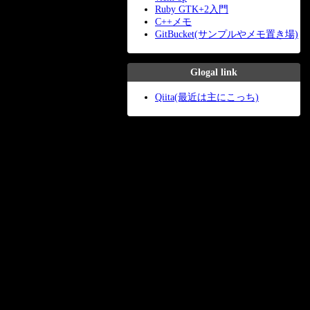
Ruby GTK+2入門
C++メモ
GitBucket(サンプルやメモ置き場)
Glogal link
Qiita(最近は主にこっち)